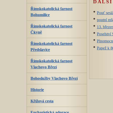
DALŠÍ
Římskokatolická farnost
Pouť sesl
Bohumilice
poutní mš
Římskokatolická farnost
13. březe
Čkyně
Poselství
Plnomocné
Římskokatolická farnost
Papež k 80
Předslavice
Římskokatolická farnost
Vlachovo Březí
Bohoslužby Vlachovo Březí
Historie
Křížová cesta
Eucharistická adorace