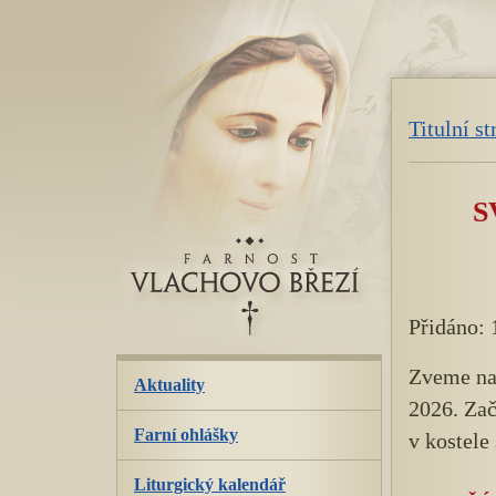
přeskoč
navigaci
Titulní s
S
Přidáno: 
Zveme na 
Aktuality
2026. Zač
Farní ohlášky
v kostele 
Liturgický kalendář