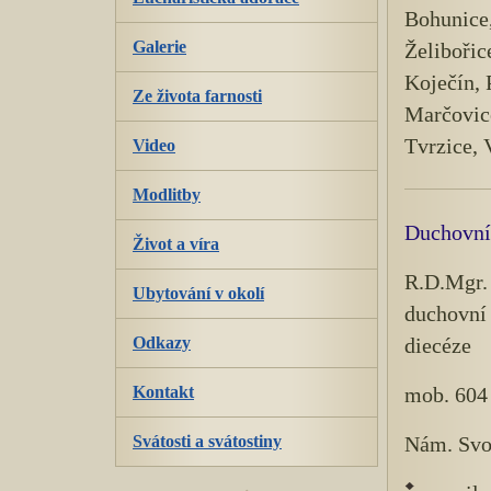
Bohunice
Galerie
Želibořic
Koječín, 
Ze života farnosti
Marčovice
Tvrzice, 
Video
Modlitby
Duchovní
Život a víra
R.D.Mgr.
Ubytování v okolí
duchovní
Odkazy
diecéze
Kontakt
mob. 604
Svátosti a svátostiny
Nám. Svo