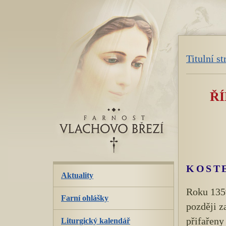
přeskoč
navigaci
Titulní s
Ř
KOSTE
Aktuality
Roku 1359
Farní ohlášky
později z
přifařeny
Liturgický kalendář