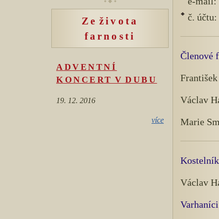
e-mail:
č. účtu
Ze života
farnosti
Členové f
ADVENTNÍ
František
KONCERT V DUBU
Václav H
19. 12. 2016
více
Marie Sm
Kostelník
Václav H
Varhaníci