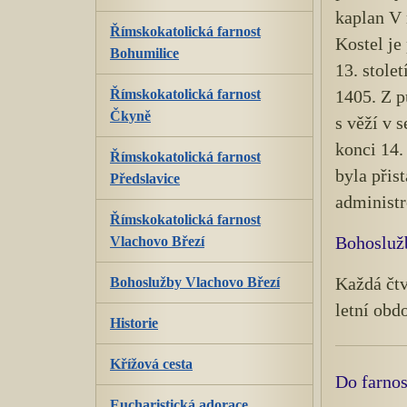
kaplan V 
Římskokatolická farnost
Kostel je
Bohumilice
13. stole
Římskokatolická farnost
1405. Z p
Čkyně
s věží v 
konci 14.
Římskokatolická farnost
byla přis
Předslavice
administr
Římskokatolická farnost
Vlachovo Březí
Bohosluž
Bohoslužby Vlachovo Březí
Každá čtv
letní obd
Historie
Křížová cesta
Do farnost
Eucharistická adorace