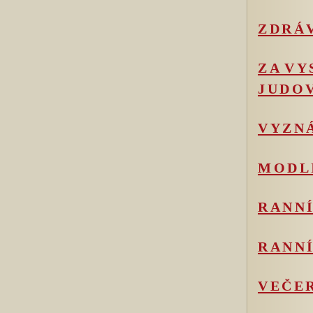
ZDRÁV
ZA VY
JUDOV
VYZNÁ
MODLI
RANN
RANN
VEČE