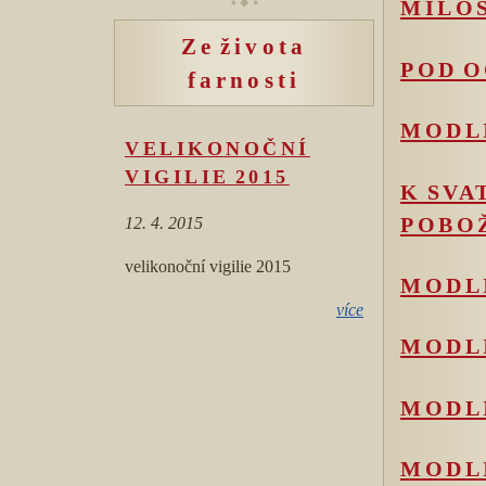
MILO
Ze života
POD 
farnosti
MODLI
VELIKONOČNÍ
VIGILIE 2015
K SVA
POBO
12. 4. 2015
velikonoční vigilie 2015
MODLI
více
MODLI
MODLI
MODLI