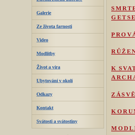
SMRT
Galerie
GETS
Ze života farnosti
PROVÁ
Video
RŮŽEN
Modlitby
Život a víra
K SV
ARCH
Ubytování v okolí
ZÁSVĚ
Odkazy
Kontakt
KORU
Svátosti a svátostiny
MODLI