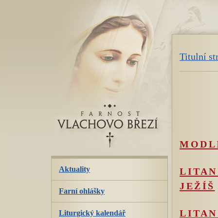
přeskoč
navigaci
Titulní s
MODLI
Aktuality
LITAN
JEŽÍŠ
Farní ohlášky
LITAN
Liturgický kalendář