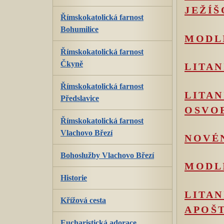
JEŽÍŠ
Římskokatolická farnost
Bohumilice
MODLI
Římskokatolická farnost
Čkyně
LITAN
Římskokatolická farnost
LITAN
Předslavice
OSVO
Římskokatolická farnost
Vlachovo Březí
NOVÉ
Bohoslužby Vlachovo Březí
MODL
Historie
LITAN
Křížová cesta
APOŠ
Eucharistická adorace