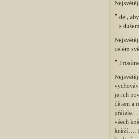
Nejsvětěj
dej, ab
s dušem
Nejsvětěj
celém sv
Prosíme
Nejsvětěj
vychováva
jejich po
dětem a m
přátele… 
všech kně
kněží…. N