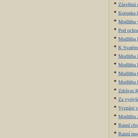
Zásvětná 
Korunka k
Modlitba 
Pod ochra
Modlitba 
K Svatému
Modlitba 
Modlitba 
Modlitba 
Modlitba
Zdrávas K
Za vyslyš
Vyznání v
Modlitba 
Ranní chv
Ranní mod