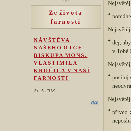
Nejsvětěj
Ze života
pomáhej
farnosti
Nejsvětěj
NÁVŠTĚVA
dej, aby
NAŠEHO OTCE
v Tobě 
BISKUPA MONS.
VLASTIMILA
Nejsvětěj
KROČILA V NAŠÍ
posiluj
FARNOSTI
neodvrá
23. 4. 2018
Nejsvětěj
více
přiveď 
neposluš