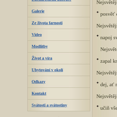
Nejsvětěj
Galerie
posvěť 
Ze života farnosti
Nejsvětěj
Video
napoj s
Modlitby
Nejsvět
Život a víra
zapal k
Ubytování v okolí
Nejsvětěj
Odkazy
dej, ať
Kontakt
Nejsvětěj
Svátosti a svátostiny
učiň vš