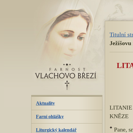
přeskoč
navigaci
Titulní s
Ježíšovu
LIT
Aktuality
LITANIE
KNĚZE
Farní ohlášky
Pane, sm
Liturgický kalendář