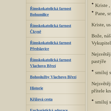
Kriste ,
Římskokatolická farnost
Pane, sm
Bohumilice
Kriste, us
Římskokatolická farnost
Čkyně
Bože, náš
Vykupitel
Římskokatolická farnost
Předslavice
Nejsvětěj
Římskokatolická farnost
pastýře
Vlachovo Březí
smiluj 
Bohoslužby Vlachovo Březí
Nejsvětěj
Historie
přítele kn
Křížová cesta
smiluj 
Eucharistická adorace