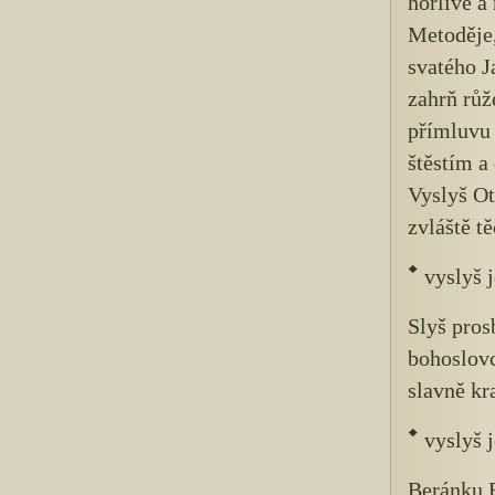
horlivé a
Metoděje,
svatého 
zahrň růž
přímluvu 
štěstím a
Vyslyš Ot
zvláště t
vyslyš j
Slyš pros
bohoslovc
slavně kr
vyslyš j
Beránku B