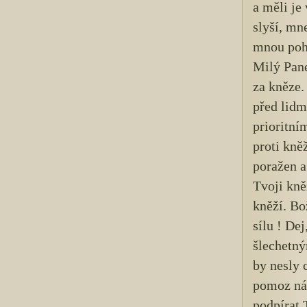
a měli je 
slyší, mn
mnou pohr
Milý Pane
za kněze.
před lidm
prioritní
proti kněž
poražen a
Tvoji kně
kněží. B
sílu ! De
šlechetný
by nesly c
pomoz ná
podpírat 