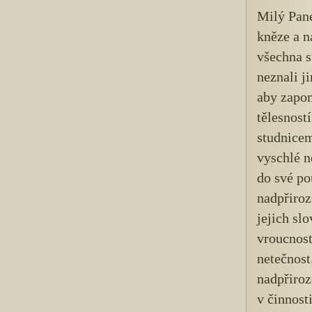
Milý Pane
kněze a n
všechna s
neznali j
aby zapom
tělesnost
studnicem
vyschlé n
do své po
nadpřiroz
jejich sl
vroucnost
netečnost
nadpřiroz
v činnost