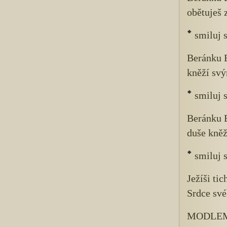
obětuješ 
smiluj 
Beránku B
kněží sv
smiluj 
Beránku B
duše kněž
smiluj 
Ježíši ti
Srdce své
MODLEM