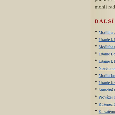
mohli rad
DALŠÍ
Modlitba 
Litanie k
Modlitba p
Litanie Lo
Litanie k
Novéna o
Modlitebn
Litanie k 
Smrtelná 
Provázej 
Růženec O
K svatému