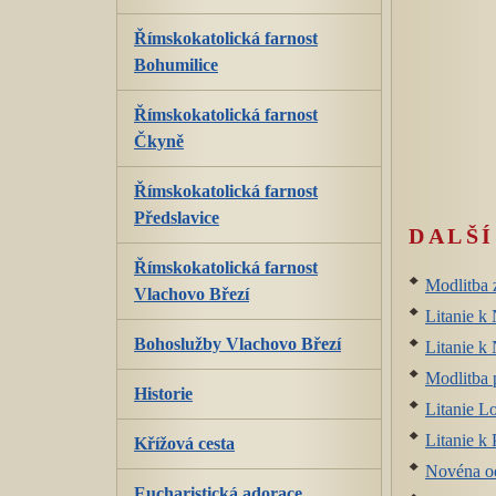
Římskokatolická farnost
Bohumilice
Římskokatolická farnost
Čkyně
Římskokatolická farnost
Předslavice
DALŠÍ
Římskokatolická farnost
Modlitba 
Vlachovo Březí
Litanie k
Bohoslužby Vlachovo Březí
Litanie k
Modlitba p
Historie
Litanie Lo
Litanie k
Křížová cesta
Novéna o
Eucharistická adorace