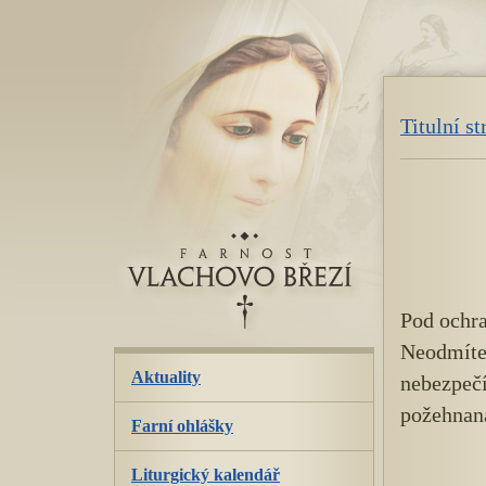
přeskoč
navigaci
Titulní s
Pod ochra
Neodmítej
Aktuality
nebezpečí
požehnan
Farní ohlášky
Liturgický kalendář