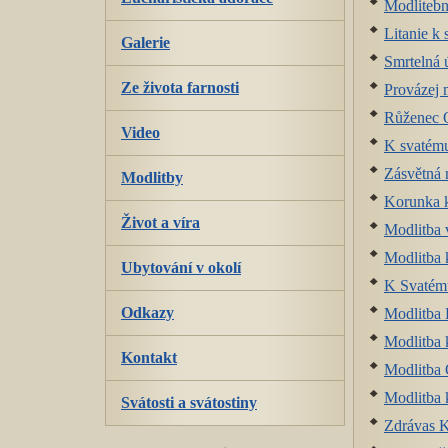
Modlitebn
Litanie k 
Galerie
Smrtelná 
Ze života farnosti
Provázej 
Růženec O
Video
K svatému
Zásvětná 
Modlitby
Korunka k
Život a víra
Modlitba 
Modlitba 
Ubytování v okolí
K Svatému
Odkazy
Modlitba 
Modlitba 
Kontakt
Modlitba 
Modlitba
Svátosti a svátostiny
Zdrávas K