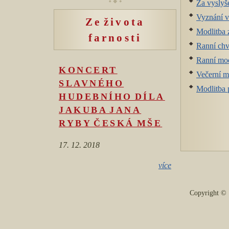
Za vyslyš
Vyznání v
Ze života
Modlitba 
farnosti
Ranní chv
Ranní mod
KONCERT
Večerní m
SLAVNÉHO
Modlitba 
HUDEBNÍHO DÍLA
JAKUBA JANA
RYBY ČESKÁ MŠE
17. 12. 2018
více
Copyright 