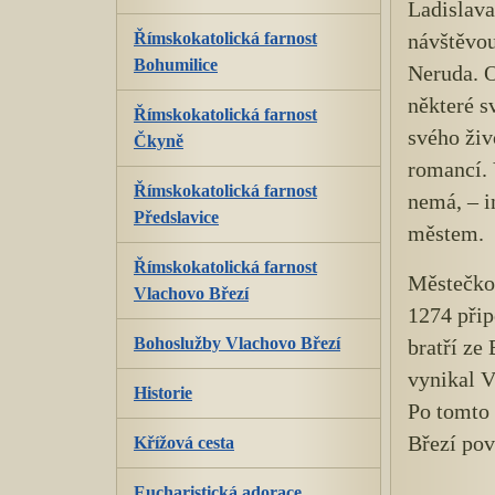
Ladislava
Římskokatolická farnost
návštěvou
Bohumilice
Neruda. O
některé s
Římskokatolická farnost
svého živ
Čkyně
romancí.
Římskokatolická farnost
nemá, – i
Předslavice
městem.
Římskokatolická farnost
Městečko
Vlachovo Březí
1274 přip
Bohoslužby Vlachovo Březí
bratří ze 
vynikal V
Historie
Po tomto
Březí pov
Křížová cesta
Eucharistická adorace