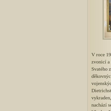
V roce 19
zvonicí a
Svatého z
děkovných
vojenskýc
Dietrichs
vykraden
nachází s