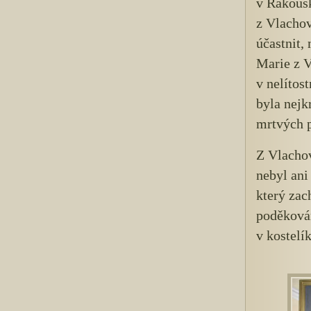
v Rakousk
z Vlachov
účastnit,
Marie z V
v nelítos
byla nejkr
mrtvých p
Z Vlachov
nebyl ani
který zac
poděkován
v kostelí