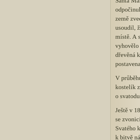
Santa Mar
odpočinul 
země zved
usoudil, 
místě. A 
vyhovělo 
dřevěná k
postavena
V průběhu
kostelík 
o svatodu
Ještě v 1
se zvonic
Svatého k
k bitvě n