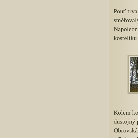
Pouť trva
směřovaly
Napoleono
kostelíku
Kolem kos
důstojný 
Obrovská 