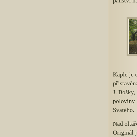
panství n
Kaple je 
přistavěn
J. Bošky,
poloviny 
Svatého.
Nad oltář
Originál 