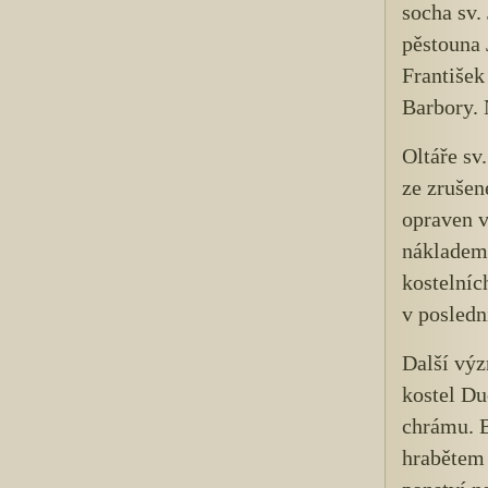
socha sv.
pěstouna 
František 
Barbory. 
Oltáře sv
ze zrušen
opraven v
nákladem 
kostelníc
v posledn
Další výz
kostel Du
chrámu. B
hrabětem 