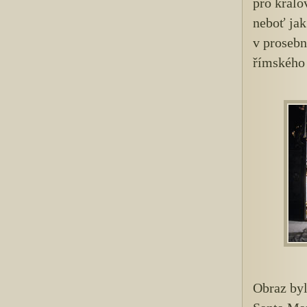
pro králo
neboť jak
v proseb
římského 
Obraz by