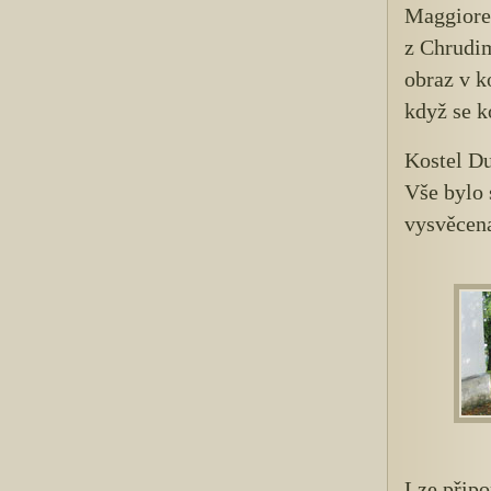
Maggiore
z Chrudim
obraz v k
když se k
Kostel Du
Vše bylo 
vysvěcen
Lze připo