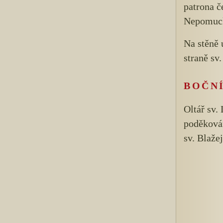
patrona č
Nepomuc
Na stěně 
straně sv
BOČN
Oltář sv.
poděkován
sv. Blaže