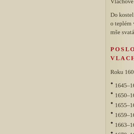
Vlachově 
Do koste
o teplém 
mše svatá
POSL
VLAC
Roku 160
1645–16
1650–16
1655–16
1659–16
1663–16