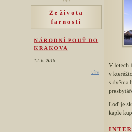
Ze života
farnosti
NÁRODNÍ POUŤ DO
KRAKOVA
12. 6. 2016
V letech 
více
v kteréžt
s dvěma b
presbytář
Loď je sk
kaple kup
INTER