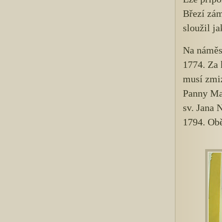
Březí zám
sloužil ja
Na náměst
1774. Za 
musí zmiz
Panny Mar
sv. Jana 
1794. Obě