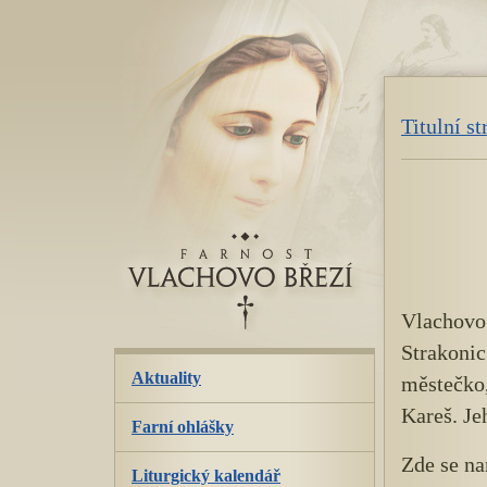
přeskoč
navigaci
Titulní s
Vlachovo 
Strakonic
Aktuality
městečko,
Kareš. Je
Farní ohlášky
Zde se na
Liturgický kalendář