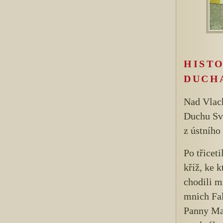
HISTO
DUCHA
Nad Vlach
Duchu Sv
z ústního 
Po třicet
kříž, ke 
chodili m
mnich Fal
Panny Ma