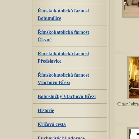
Římskokatolická farnost
Bohumilice
Římskokatolická farnost
Čkyně
Římskokatolická farnost
Předslavice
Římskokatolická farnost
Vlachovo Březí
Bohoslužby Vlachovo Březí
Oltářní obr
Historie
Křížová cesta
Eucharistická adorace