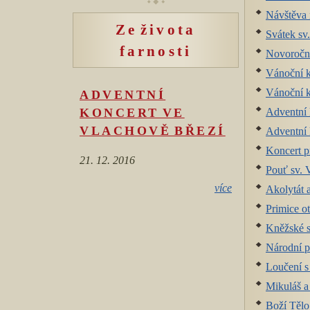
Návštěva 
Ze života
Svátek sv.
farnosti
Novoroční
Vánoční k
Vánoční k
ADVENTNÍ
Adventní 
KONCERT VE
VLACHOVĚ BŘEZÍ
Adventní 
Koncert p
21. 12. 2016
Pouť sv. 
více
Akolytát 
Primice o
Kněžské s
Národní 
Loučení s
Mikuláš 
Boží Tělo