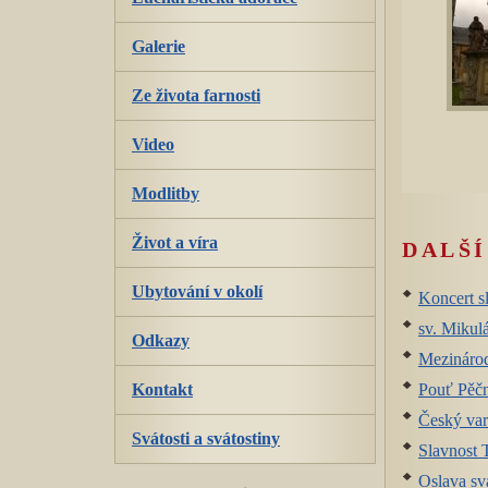
Galerie
Ze života farnosti
Video
Modlitby
Život a víra
DALŠÍ
Ubytování v okolí
Koncert 
sv. Mikul
Odkazy
Mezinárod
Pouť Pěč
Kontakt
Český var
Svátosti a svátostiny
Slavnost T
Oslava sva