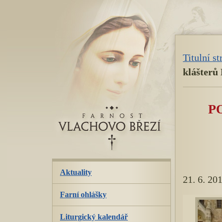
přeskoč
navigaci
Titulní s
klášterů
P
Aktuality
21. 6. 20
Farní ohlášky
Liturgický kalendář