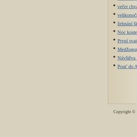
večer chv
velikonočn
žehnání š
Noc koste
První svat
Medžugor
Návštěva 
Pouť do 
Copyright 