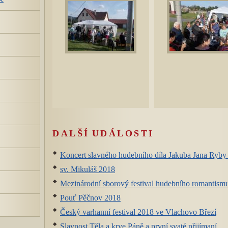
DALŠÍ UDÁLOSTI
Koncert slavného hudebního díla Jakuba Jana R
sv. Mikuláš 2018
Mezinárodní sborový festival hudebního romantism
Pouť Pěčnov 2018
Český varhanní festival 2018 ve Vlachovo Březí
Slavnost Těla a krve Páně a první svaté přijímaní