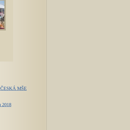
yby ČESKÁ MŠE
u 2018