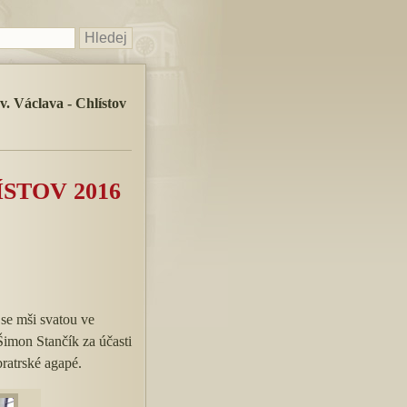
v. Václava - Chlístov
ÍSTOV 2016
 se mši svatou ve
Šimon Stančík za účasti
bratrské agapé.