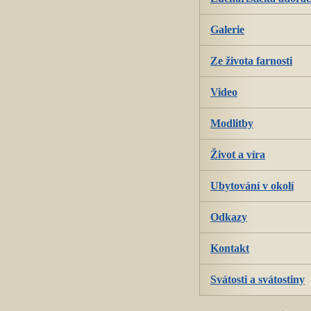
Galerie
Ze života farnosti
Video
Modlitby
Život a víra
Ubytování v okolí
Odkazy
Kontakt
Svátosti a svátostiny