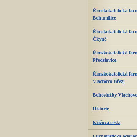
Římskokatolická farn
Bohumilice
Římskokatolická farn
Čkyně
Římskokatolická farn
Předslavice
Římskokatolická farn
Vlachovo Březí
Bohoslužby Vlachovo
Historie
Křížová cesta
Eucharistická adorac