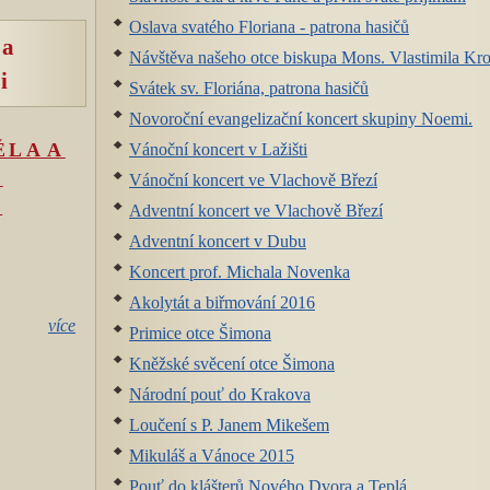
Oslava svatého Floriana - patrona hasičů
ta
Návštěva našeho otce biskupa Mons. Vlastimila Kroči
i
Svátek sv. Floriána, patrona hasičů
Novoroční evangelizační koncert skupiny Noemi.
ĚLA A
Vánoční koncert v Lažišti
A
Vánoční koncert ve Vlachově Březí
É
Adventní koncert ve Vlachově Březí
Adventní koncert v Dubu
Koncert prof. Michala Novenka
Akolytát a biřmování 2016
více
Primice otce Šimona
Kněžské svěcení otce Šimona
Národní pouť do Krakova
Loučení s P. Janem Mikešem
Mikuláš a Vánoce 2015
Pouť do klášterů Nového Dvora a Teplá