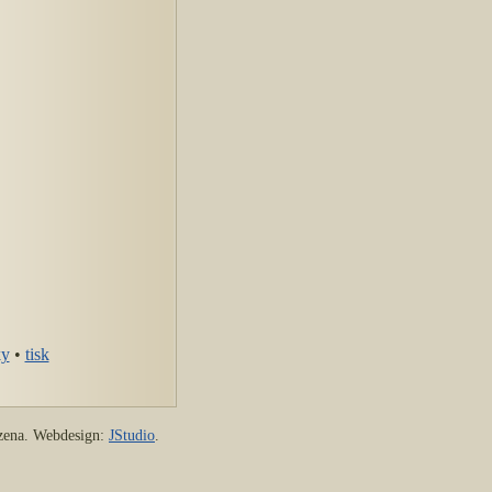
ky
•
tisk
azena. Webdesign:
JStudio
.