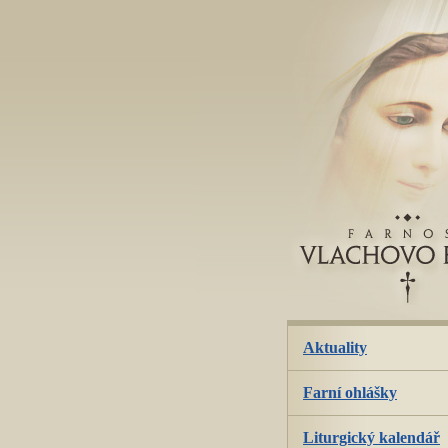
přeskoč
navigaci
Aktuality
Farní ohlášky
Liturgický kalendář