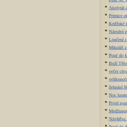
Akolytát 
Primice o
Kněžské s
Národní 
Loučení s
Mikuláš 
Pouť do k
Boží Tělo
večer chv
velikonočn
žehnání š
Noc koste
První svat
Medžugor
Návštěva 
Pouť do 