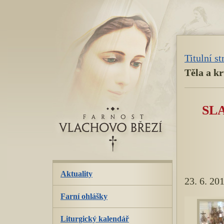
přeskoč
navigaci
Titulní s
Těla a kr
SL
Aktuality
23. 6. 20
Farní ohlášky
Liturgický kalendář