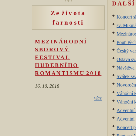
DALŠÍ
Ze života
Koncert 
farnosti
sv. Mikul
Mezinárod
MEZINÁRODNÍ
Pouť Pěč
SBOROVÝ
Český var
FESTIVAL
Oslava sva
HUDEBNÍHO
Návštěva 
ROMANTISMU 2018
Svátek sv.
Novoroční
16. 10. 2018
Vánoční k
více
Vánoční k
Adventní 
Adventní 
Koncert p
Pouť sv. 