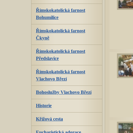
Římskokatolická farnost
Bohumilice
Římskokatolická farnost
Čkyně
Římskokatolická farnost
Předslavice
Římskokatolická farnost
Vlachovo Březí
Bohoslužby Vlachovo Březí
Historie
Křížová cesta
Eucharistická adorace