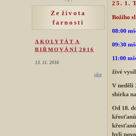
25. 1
Ze života
Božího s
farnosti
08:00 mš
AKOLYTÁT A
09:30 mš
BIŘMOVÁNÍ 2016
11:00 mše
13. 11. 2016
živé vysí
více
V neděli 
sbírka na
Od 18. do
křesťanů
křesťanů 
byli povo