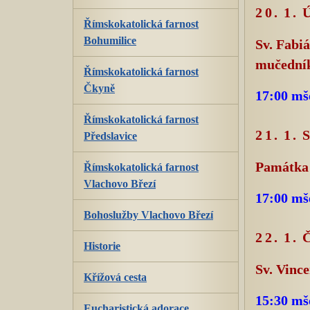
20. 1.
Římskokatolická farnost
Bohumilice
Sv. Fabi
mučední
Římskokatolická farnost
Čkyně
17:00 mš
Římskokatolická farnost
21. 1.
Předslavice
Památka 
Římskokatolická farnost
Vlachovo Březí
17:00 mš
Bohoslužby Vlachovo Březí
22. 1
Historie
Sv. Vinc
Křížová cesta
15:30 mš
Eucharistická adorace