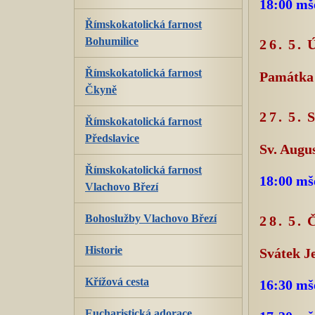
18:00 mš
Římskokatolická farnost
Bohumilice
26. 5.
Římskokatolická farnost
Památka 
Čkyně
27. 5.
Římskokatolická farnost
Předslavice
Sv. Augu
Římskokatolická farnost
18:00 mš
Vlachovo Březí
Bohoslužby Vlachovo Březí
28. 5
Historie
Svátek Je
Křížová cesta
16:30 mš
Eucharistická adorace