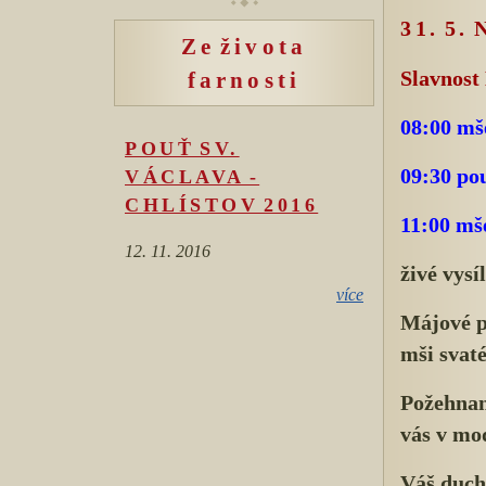
31. 5
Ze života
farnosti
Slavnost 
08:00 mš
POUŤ SV.
09:30 pou
VÁCLAVA -
CHLÍSTOV 2016
11:00 mš
12. 11. 2016
živé vysí
více
Májové p
mši svaté
Požehnan
vás v mo
Váš duch