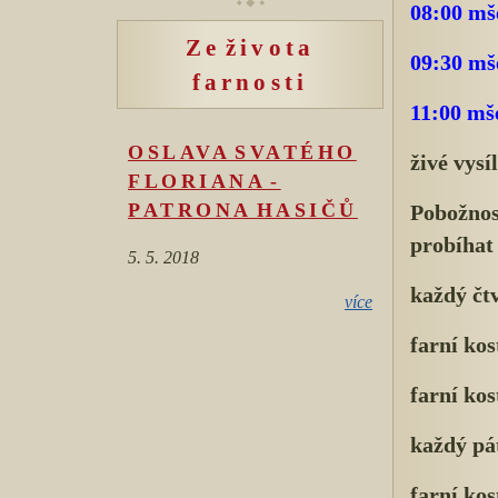
08:00 mš
Ze života
09:30 mš
farnosti
11:00 mše
OSLAVA SVATÉHO
živé vysí
FLORIANA -
PATRONA HASIČŮ
Pobožnos
probíhat
5. 5. 2018
každý čt
více
farní kos
farní ko
každý pá
farní kos