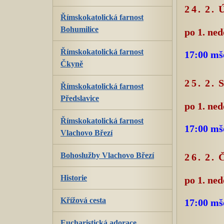
24. 2.
Římskokatolická farnost
Bohumilice
po 1. ned
Římskokatolická farnost
17:00 mš
Čkyně
25. 2.
Římskokatolická farnost
Předslavice
po 1. ned
Římskokatolická farnost
17:00 mš
Vlachovo Březí
Bohoslužby Vlachovo Březí
26. 2
Historie
po 1. ned
Křížová cesta
17:00 mš
Eucharistická adorace