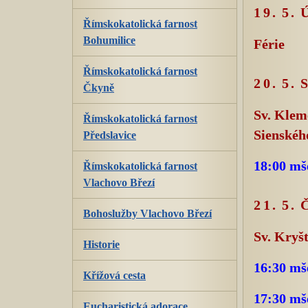
19. 5.
Římskokatolická farnost
Bohumilice
Férie
Římskokatolická farnost
20. 5.
Čkyně
Sv. Klem
Římskokatolická farnost
Sienskéh
Předslavice
18:00 mš
Římskokatolická farnost
Vlachovo Březí
21. 5
Bohoslužby Vlachovo Březí
Sv. Kryš
Historie
16:30 mš
Křížová cesta
17:30 mš
Eucharistická adorace