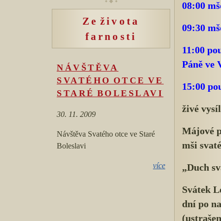
08:00 mš
Ze života
09:30 mš
farnosti
11:00 po
Páně ve V
NÁVŠTĚVA
SVATÉHO OTCE VE
15:00 po
STARÉ BOLESLAVI
živé vysí
30. 11. 2009
Májové p
Návštěva Svatého otce ve Staré
mši svaté
Boleslavi
více
„Duch sv
Svátek L
dní po n
(ustrašen