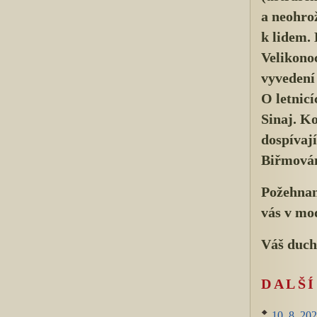
a neohrož
k lidem.
Velikono
vyvedení
O letnic
Sinaj. Ko
dospívají
Biřmován
Požehnan
vás v mo
Váš duch
DALŠ
10. 8. 202