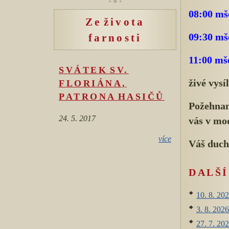
08:00 mš
Ze života
farnosti
09:30 mš
11:00 mše
SVÁTEK SV.
živé vysí
FLORIÁNA,
PATRONA HASIČŮ
Požehnan
24. 5. 2017
vás v mo
více
Váš duch
DALŠ
10. 8. 202
3. 8. 2026
27. 7. 202