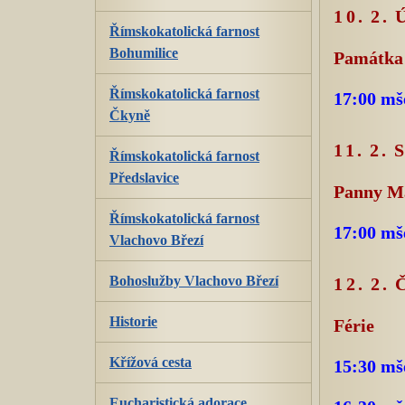
10. 2.
Římskokatolická farnost
Bohumilice
Památka 
Římskokatolická farnost
17:00 mš
Čkyně
11. 2.
Římskokatolická farnost
Předslavice
Panny Ma
Římskokatolická farnost
17:00 mš
Vlachovo Březí
Bohoslužby Vlachovo Březí
12. 2
Historie
Férie
Křížová cesta
15:30 mš
Eucharistická adorace