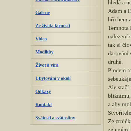
hledá a n
Adam a Ev
Galerie
hříchem a
Ze života farnosti
Temnota h
nalezení 
Video
tak si čl
Modlitby
darování 
druhé.
Život a víra
Plodem te
sebeukáje
Ubytování v okolí
Ale stačí
Odkazy
bližnímu,
a aby moh
Kontakt
Stvořitel
Svátosti a svátostiny
Ze zrníčk
zelenými 