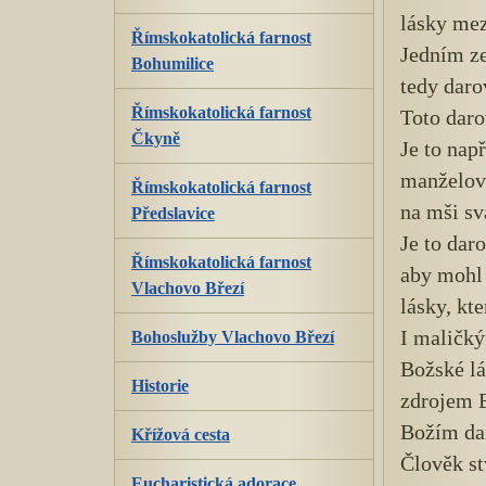
lásky mez
Římskokatolická farnost
Jedním ze
Bohumilice
tedy daro
Římskokatolická farnost
Toto dar
Čkyně
Je to nap
manželovi
Římskokatolická farnost
na mši sv
Předslavice
Je to dar
Římskokatolická farnost
aby mohl 
Vlachovo Březí
lásky, kte
I maličký
Bohoslužby Vlachovo Březí
Božské l
Historie
zdrojem B
Božím da
Křížová cesta
Člověk st
Eucharistická adorace