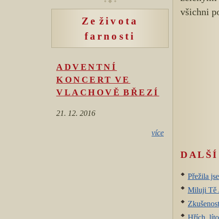
všichni p
Ze života
farnosti
ADVENTNÍ
KONCERT VE
VLACHOVĚ BŘEZÍ
21. 12. 2016
více
DALŠ
Přežila j
Miluji Tě 
Zkušenosti
Hřích, lít