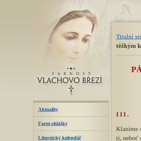
přeskoč
navigaci
Titulní s
těžkým k
P
Aktuality
III.
Farní ohlášky
Klaníme s
ti, neboť
Liturgický kalendář