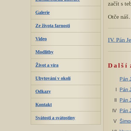
začít s te
Galerie
Otče náš
Ze života farnosti
Video
IV. Pán J
Modlitby
Další
Život a víra
Ubytování v okolí
Pán J
I
Pán J
Odkazy
II
Pán J
Kontakt
IV
Pán J
Svátosti a svátostiny
V
Šimon