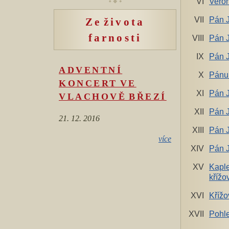
VI
Veron
VII
Pán J
Ze života
farnosti
VIII
Pán J
IX
Pán J
ADVENTNÍ
X
Pánu 
KONCERT VE
XI
Pán J
VLACHOVĚ BŘEZÍ
XII
Pán J
21. 12. 2016
XIII
Pán J
více
XIV
Pán J
XV
Kaple
křížo
XVI
Křížo
XVII
Pohle