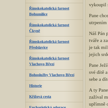
vykoupil 
Římskokatolická farnost
Bohumilice
Pane chc
utrpením 
Římskokatolická farnost
Čkyně
Náš Pán p
tváře a z
Římskokatolická farnost
je tak mil
Předslavice
jejich srd
Římskokatolická farnost
Vlachovo Březí
Pane Ježí
své dítě 
Bohoslužby Vlachovo Březí
sebe a dít
Historie
A ty Pane
Křížová cesta
zažíval m
upřímně o
Eucharistická adorace